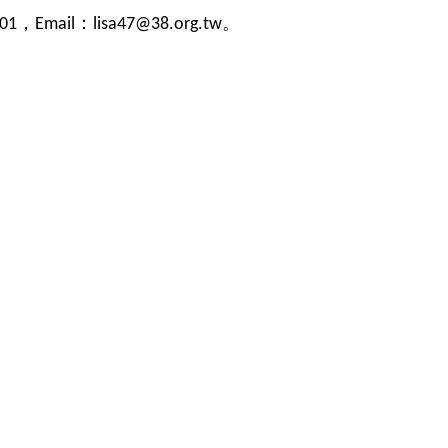
，
：
。
01
Email
lisa47@38.org.tw