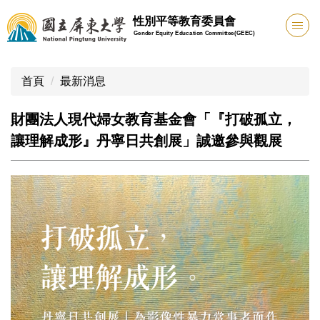
跳
性別平等教育委員會
到
Gender Equity Education Committee(GEEC)
主
要
內
首頁
最新消息
容
區
財團法人現代婦女教育基金會「『打破孤立，
讓理解成形』丹寧日共創展」誠邀參與觀展