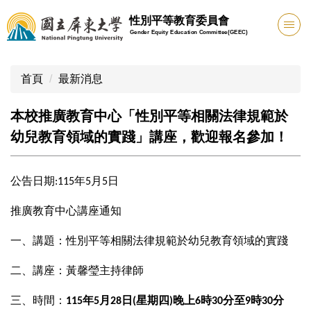
跳
性別平等教育委員會
到
Gender Equity Education Committee(GEEC)
主
要
內
首頁
最新消息
容
區
本校推廣教育中心「性別平等相關法律規範於
幼兒教育領域的實踐」講座，歡迎報名參加！
公告日期
年
月
日
:115
5
5
推廣教育中心講座通知
一、講題：性別平等相關法律規範於幼兒教育領域的實踐
二、講座：黃馨瑩主持律師
三、時間：
年
月
日
星期四
晚上
時
分至
時
分
115
5
28
(
)
6
30
9
30