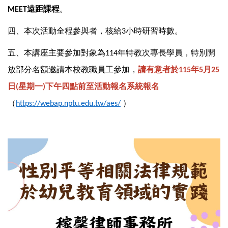
遠距課程
。
MEET
四、本次活動全程參與者，核給
小時研習時數。
3
五、本講座主要參加對象為
年特教次專長學員，特別開
114
放部分名額邀請本校教職員工參加，
請有意者於
年
月
115
5
25
日
星期一
下午四點前至活動報名系統報名
(
)
（
）
https://webap.nptu.edu.tw/aes/