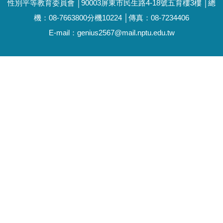
性別平等教育委員會 │90003屏東市民生路4-18號五育樓3樓 │總
機：08-7663800分機10224 │傳真：08-7234406
E-mail：genius2567@mail.nptu.edu.tw